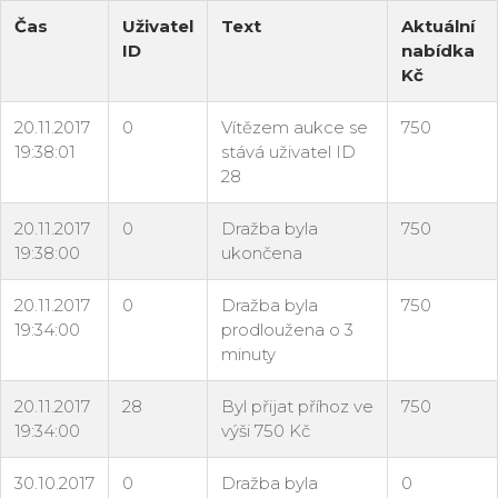
Čas
Uživatel
Text
Aktuální
ID
nabídka
Kč
20.11.2017
0
Vítězem aukce se
750
19:38:01
stává uživatel ID
28
20.11.2017
0
Dražba byla
750
19:38:00
ukončena
20.11.2017
0
Dražba byla
750
19:34:00
prodloužena o 3
minuty
20.11.2017
28
Byl přijat příhoz ve
750
19:34:00
výši 750 Kč
30.10.2017
0
Dražba byla
0