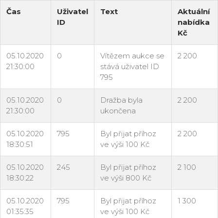
Čas
Uživatel
Text
Aktuální
ID
nabídka
Kč
05.10.2020
0
Vítězem aukce se
2 200
21:30:00
stává uživatel ID
795
05.10.2020
0
Dražba byla
2 200
21:30:00
ukončena
05.10.2020
795
Byl přijat příhoz
2 200
18:30:51
ve výši 100 Kč
05.10.2020
245
Byl přijat příhoz
2 100
18:30:22
ve výši 800 Kč
05.10.2020
795
Byl přijat příhoz
1 300
01:35:35
ve výši 100 Kč