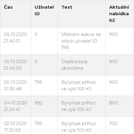
Čas
Uživatel
Text
Aktuální
ID
nabídka
Kč
05.10.2020
0
Vítězem aukce se
900
21:40:01
stává uživatel ID
795
05.10.2020
0
Dražba byla
900
21:40:00
ukončena
05.10.2020
795
Byl přijat příhoz
900
01:35:48
ve výši 100 Kč
04.10.2020
692
Byl přijat příhoz
800
21:24:41
ve výši 100 Kč
02.10.2020
795
Byl přijat příhoz
700
17:20:59
ve výši 100 Kč