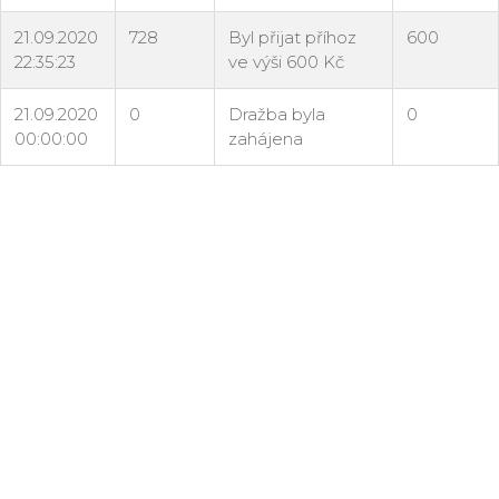
21.09.2020
728
Byl přijat příhoz
600
22:35:23
ve výši 600 Kč
21.09.2020
0
Dražba byla
0
00:00:00
zahájena