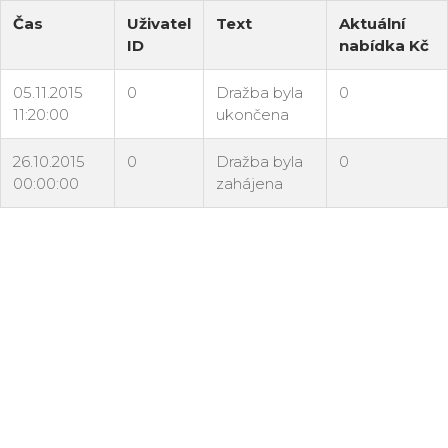
Čas
Uživatel
Text
Aktuální
ID
nabídka Kč
05.11.2015
0
Dražba byla
0
11:20:00
ukončena
26.10.2015
0
Dražba byla
0
00:00:00
zahájena