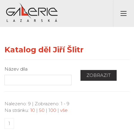
Katalog děl Jiří Šlitr
Název díla
ZOBRAZIT
Nalezeno: 9 | Zobrazeno: 1 - 9
Na stránku:
10
|
50
|
100
|
vše
1