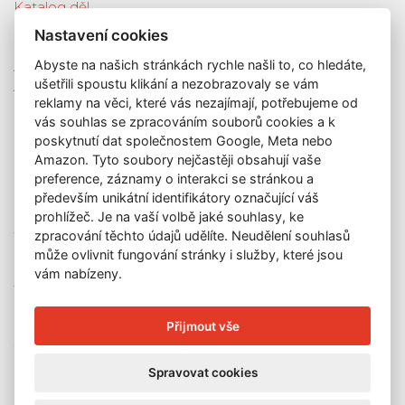
Katalog děl
Služby
Nastavení cookies
Nová díla
Abyste na našich stránkách rychle našli to, co hledáte,
Aktuální výstava
ušetřili spoustu klikání a nezobrazovaly se vám
Aukce
reklamy na věci, které vás nezajímají, potřebujeme od
O nás
vás souhlas se zpracováním souborů cookies a k
Kontakt
poskytnutí dat společnostem Google, Meta nebo
KONTAKT
Amazon. Tyto soubory nejčastěji obsahují vaše
preference, záznamy o interakci se stránkou a
GALERIE LAZARSKÁ
především unikátní identifikátory označující váš
prohlížeč. Je na vaší volbě jaké souhlasy, ke
Lazarská 7
zpracování těchto údajů udělíte. Neudělení souhlasů
110 00 Praha 1
může ovlivnit fungování stránky i služby, které jsou
E-mail:
info@galerielazarska.cz
vám nabízeny.
Telefon:
+420 222 523 739
+420 603 284 668
Přijmout vše
OTEVÍRACÍ DOBA
Spravovat cookies
Po – Pá:
10:00 – 12:00 | 13:00 – 18:00