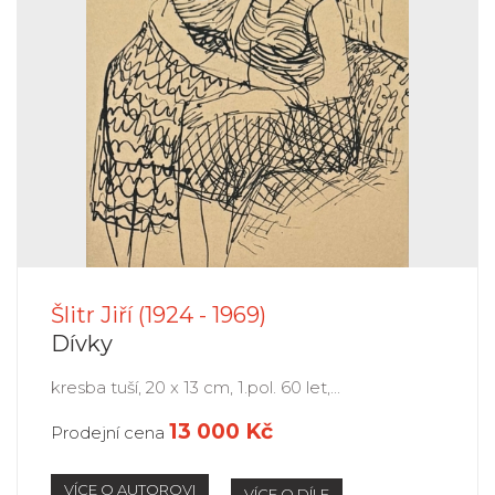
Šlitr Jiří (1924 - 1969)
Dívky
kresba tuší, 20 x 13 cm, 1.pol. 60 let,...
13 000 Kč
Prodejní cena
VÍCE O AUTOROVI
VÍCE O DÍLE