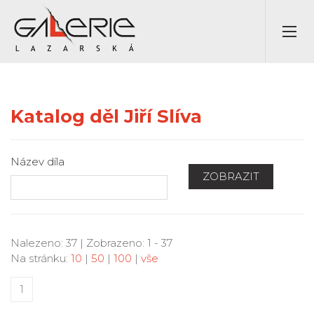
Katalog děl Jiří Slíva
Název díla
ZOBRAZIT
Nalezeno: 37 | Zobrazeno: 1 - 37
Na stránku:
10
|
50
|
100
|
vše
1