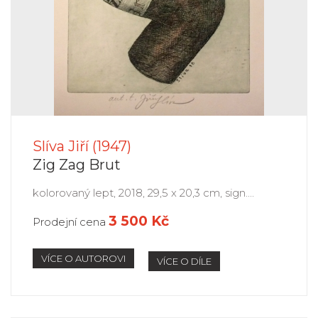
Slíva Jiří (1947)
Zig Zag Brut
kolorovaný lept, 2018, 29,5 x 20,3 cm, sign....
3 500 Kč
Prodejní cena
VÍCE O AUTOROVI
VÍCE O DÍLE