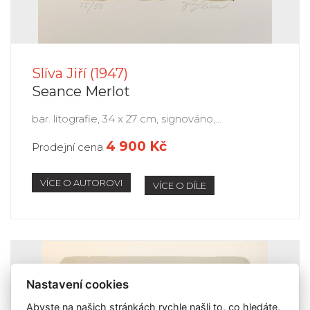
Slíva Jiří (1947)
Seance Merlot
bar. litografie, 34 x 27 cm, signováno,...
4 900 Kč
Prodejní cena
VÍCE O AUTOROVI
VÍCE O DÍLE
Nastavení cookies
Abyste na našich stránkách rychle našli to, co hledáte,