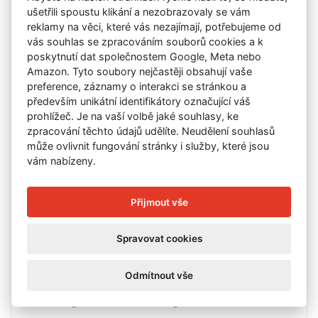
ušetřili spoustu klikání a nezobrazovaly se vám
reklamy na věci, které vás nezajímají, potřebujeme od
vás souhlas se zpracováním souborů cookies a k
poskytnutí dat společnostem Google, Meta nebo
Amazon. Tyto soubory nejčastěji obsahují vaše
preference, záznamy o interakci se stránkou a
především unikátní identifikátory označující váš
prohlížeč. Je na vaší volbě jaké souhlasy, ke
zpracování těchto údajů udělíte. Neudělení souhlasů
může ovlivnit fungování stránky i služby, které jsou
vám nabízeny.
Přijmout vše
Spravovat cookies
Slíva Jiří (1947)
Blues Face
Odmítnout vše
bar. litografie, 36 x 27 cm, signováno,...