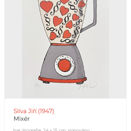
Slíva Jiří (1947)
Mixér
bar. litografie, 24 x 15 cm, signováno.