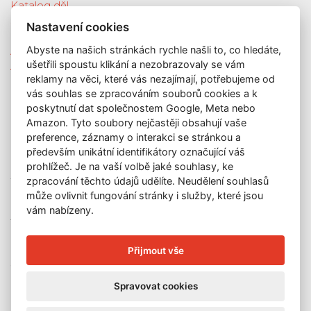
Katalog děl
Služby
Nastavení cookies
Nová díla
Abyste na našich stránkách rychle našli to, co hledáte,
Aktuální výstava
ušetřili spoustu klikání a nezobrazovaly se vám
Aukce
reklamy na věci, které vás nezajímají, potřebujeme od
O nás
vás souhlas se zpracováním souborů cookies a k
Kontakt
poskytnutí dat společnostem Google, Meta nebo
KONTAKT
Amazon. Tyto soubory nejčastěji obsahují vaše
preference, záznamy o interakci se stránkou a
GALERIE LAZARSKÁ
především unikátní identifikátory označující váš
prohlížeč. Je na vaší volbě jaké souhlasy, ke
Lazarská 7
zpracování těchto údajů udělíte. Neudělení souhlasů
110 00 Praha 1
může ovlivnit fungování stránky i služby, které jsou
E-mail:
info@galerielazarska.cz
vám nabízeny.
Telefon:
+420 222 523 739
+420 603 284 668
Přijmout vše
OTEVÍRACÍ DOBA
Spravovat cookies
Po – Pá:
10:00 – 12:00 | 13:00 – 18:00