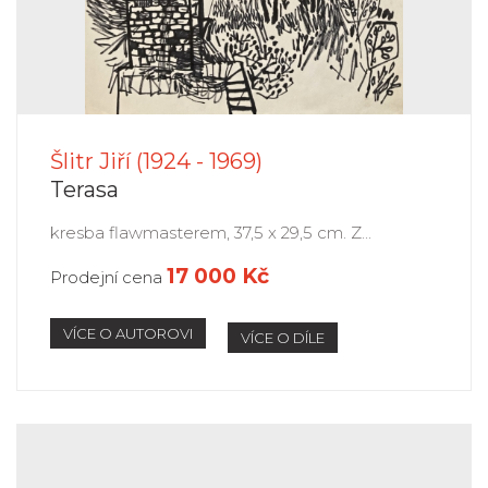
Šlitr Jiří (1924 - 1969)
Terasa
kresba flawmasterem, 37,5 x 29,5 cm. Z...
17 000 Kč
Prodejní cena
VÍCE O AUTOROVI
VÍCE O DÍLE