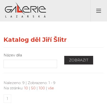
Katalog děl Jiří Šlitr
Název díla
ZOBRAZIT
Nalezeno: 9 | Zobrazeno: 1 - 9
Na stránku:
10
|
50
|
100
|
vše
1