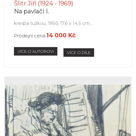
Šlitr Jiří (1924 - 1969)
Na pavlači I.
kresba tužkou, 1956, 17,6 x 14,5 cm,...
14 000 Kč
Prodejní cena
VÍCE O AUTOROVI
VÍCE O DÍLE