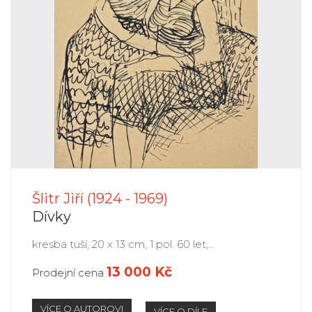
Šlitr Jiří (1924 - 1969)
Dívky
kresba tuší, 20 x 13 cm, 1.pol. 60 let,...
13 000 Kč
Prodejní cena
VÍCE O AUTOROVI
VÍCE O DÍLE