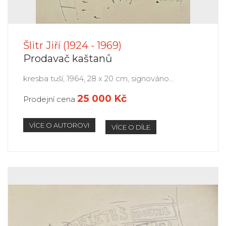
Šlitr Jiří (1924 - 1969)
Prodavač kaštanů
kresba tuší, 1964, 28 x 20 cm, signováno...
25 000 Kč
Prodejní cena
VÍCE O AUTOROVI
VÍCE O DÍLE