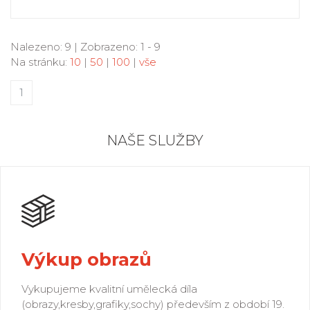
Nalezeno: 9 | Zobrazeno: 1 - 9
Na stránku:
10
|
50
|
100
|
vše
1
NAŠE SLUŽBY
Výkup obrazů
Vykupujeme kvalitní umělecká díla
(obrazy,kresby,grafiky,sochy) především z období 19.