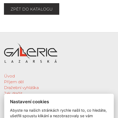
ZPĚT DO KATALOGU
Úvod
Příjem děl
Dražební vyhláška
Jak dražit
Galerie
Nastavení cookies
Katalog vydražených děl
Abyste na našich stránkách rychle našli to, co hledáte,
O nás
ušetřili spoustu klikání a nezobrazovaly se vám
GDPR