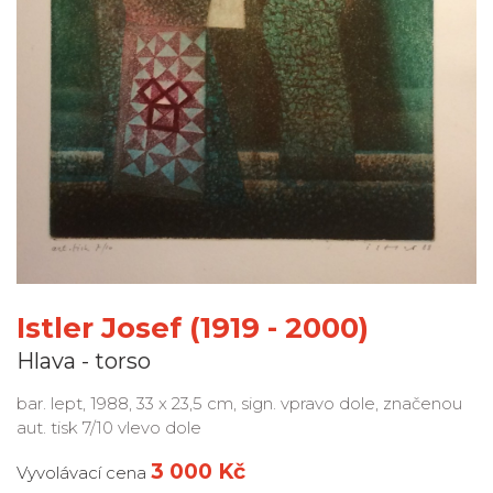
Istler Josef (1919 - 2000)
Hlava - torso
bar. lept, 1988, 33 x 23,5 cm, sign. vpravo dole, značenou
aut. tisk 7/10 vlevo dole
3 000 Kč
Vyvolávací cena