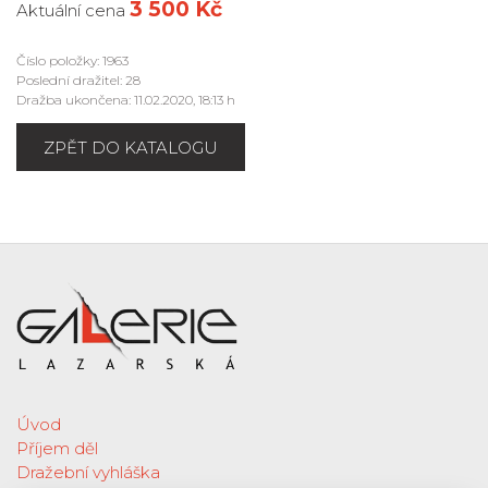
3 500 Kč
Aktuální cena
Číslo položky: 1963
Poslední dražitel: 28
Dražba ukončena: 11.02.2020, 18:13 h
ZPĚT DO KATALOGU
Úvod
Příjem děl
Dražební vyhláška