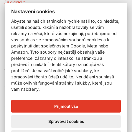
Jak dražit
Galerie
Nastavení cookies
Katalog vydražených děl
Abyste na našich stránkách rychle našli to, co hledáte,
O nás
ušetřili spoustu klikání a nezobrazovaly se vám
GDPR
reklamy na věci, které vás nezajímají, potřebujeme od
Kontakt
vás souhlas se zpracováním souborů cookies a k
KONTAKT
poskytnutí dat společnostem Google, Meta nebo
Amazon. Tyto soubory nejčastěji obsahují vaše
GALERIE LAZARSKÁ
preference, záznamy o interakci se stránkou a
Lazarská 7
především unikátní identifikátory označující váš
prohlížeč. Je na vaší volbě jaké souhlasy, ke
110 00 Praha 1
zpracování těchto údajů udělíte. Neudělení souhlasů
E-mail:
info@galerielazarska.cz
může ovlivnit fungování stránky i služby, které jsou
Telefon:
+420 222 523 739
vám nabízeny.
+420 603 284 668
OTEVÍRACÍ DOBA
Přijmout vše
Po – Pá:
10:00 – 12:00 | 13:00 – 18:00
Spravovat cookies