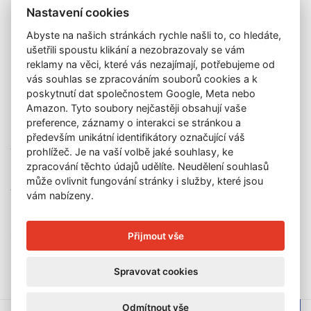
Galerie
Nastavení cookies
Katalog vydražených děl
Abyste na našich stránkách rychle našli to, co hledáte,
O nás
ušetřili spoustu klikání a nezobrazovaly se vám
GDPR
reklamy na věci, které vás nezajímají, potřebujeme od
Kontakt
vás souhlas se zpracováním souborů cookies a k
KONTAKT
poskytnutí dat společnostem Google, Meta nebo
Amazon. Tyto soubory nejčastěji obsahují vaše
GALERIE LAZARSKÁ
preference, záznamy o interakci se stránkou a
Lazarská 7
především unikátní identifikátory označující váš
110 00 Praha 1
prohlížeč. Je na vaší volbě jaké souhlasy, ke
zpracování těchto údajů udělíte. Neudělení souhlasů
E-mail:
info@galerielazarska.cz
může ovlivnit fungování stránky i služby, které jsou
Telefon:
+420 222 523 739
vám nabízeny.
+420 603 284 668
OTEVÍRACÍ DOBA
Přijmout vše
Po – Pá:
10:00 – 12:00 | 13:00 – 18:00
Spravovat cookies
Odmítnout vše