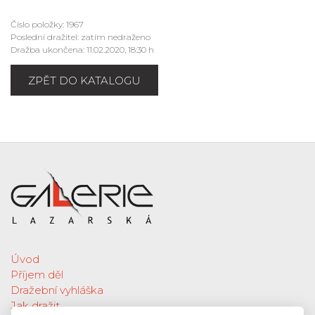
Číslo položky: 1967
Poslední dražitel: zatím nedraženo
Dražba ukončena: 11.02.2020, 18:30 h
ZPĚT DO KATALOGU
Úvod
Příjem děl
Dražební vyhláška
Jak dražit