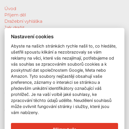
Úvod
Příjem děl
Dražební vyhláška
Jak dražit
Galerie
Nastavení cookies
Katalog vydražených děl
Abyste na našich stránkách rychle našli to, co hledáte,
O nás
ušetřili spoustu klikání a nezobrazovaly se vám
GDPR
reklamy na věci, které vás nezajímají, potřebujeme od
Kontakt
vás souhlas se zpracováním souborů cookies a k
KONTAKT
poskytnutí dat společnostem Google, Meta nebo
Amazon. Tyto soubory nejčastěji obsahují vaše
GALERIE LAZARSKÁ
preference, záznamy o interakci se stránkou a
Lazarská 7
především unikátní identifikátory označující váš
110 00 Praha 1
prohlížeč. Je na vaší volbě jaké souhlasy, ke
zpracování těchto údajů udělíte. Neudělení souhlasů
E-mail:
info@galerielazarska.cz
může ovlivnit fungování stránky i služby, které jsou
Telefon:
+420 222 523 739
vám nabízeny.
+420 603 284 668