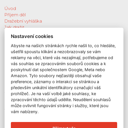
Úvod
Příjem děl
Dražební vyhláška
Jak dražit
Galerie
Nastavení cookies
Katalog vydražených děl
Abyste na našich stránkách rychle našli to, co hledáte,
O nás
ušetřili spoustu klikání a nezobrazovaly se vám
GDPR
reklamy na věci, které vás nezajímají, potřebujeme od
Kontakt
vás souhlas se zpracováním souborů cookies a k
KONTAKT
poskytnutí dat společnostem Google, Meta nebo
Amazon. Tyto soubory nejčastěji obsahují vaše
GALERIE LAZARSKÁ
preference, záznamy o interakci se stránkou a
Lazarská 7
především unikátní identifikátory označující váš
110 00 Praha 1
prohlížeč. Je na vaší volbě jaké souhlasy, ke
zpracování těchto údajů udělíte. Neudělení souhlasů
E-mail:
info@galerielazarska.cz
může ovlivnit fungování stránky i služby, které jsou
Telefon:
+420 222 523 739
vám nabízeny.
+420 603 284 668