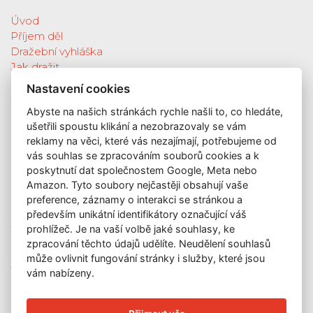
Úvod
Příjem děl
Dražební vyhláška
Jak dražit
Galerie
Nastavení cookies
Katalog vydražených děl
Abyste na našich stránkách rychle našli to, co hledáte,
O nás
ušetřili spoustu klikání a nezobrazovaly se vám
GDPR
reklamy na věci, které vás nezajímají, potřebujeme od
Kontakt
vás souhlas se zpracováním souborů cookies a k
KONTAKT
poskytnutí dat společnostem Google, Meta nebo
Amazon. Tyto soubory nejčastěji obsahují vaše
GALERIE LAZARSKÁ
preference, záznamy o interakci se stránkou a
Lazarská 7
především unikátní identifikátory označující váš
110 00 Praha 1
prohlížeč. Je na vaší volbě jaké souhlasy, ke
zpracování těchto údajů udělíte. Neudělení souhlasů
E-mail:
info@galerielazarska.cz
může ovlivnit fungování stránky i služby, které jsou
Telefon:
+420 222 523 739
vám nabízeny.
+420 603 284 668