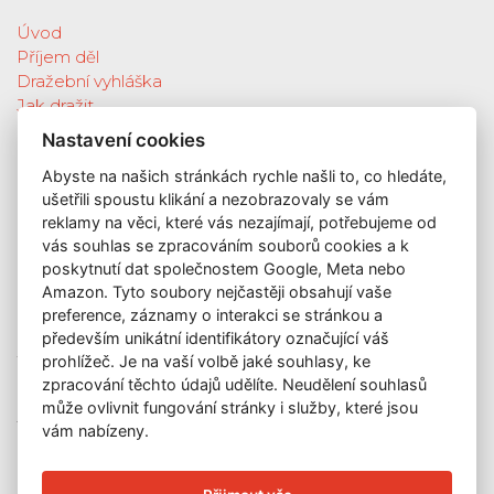
Úvod
Příjem děl
Dražební vyhláška
Jak dražit
Galerie
Nastavení cookies
Katalog vydražených děl
Abyste na našich stránkách rychle našli to, co hledáte,
O nás
ušetřili spoustu klikání a nezobrazovaly se vám
GDPR
reklamy na věci, které vás nezajímají, potřebujeme od
Kontakt
vás souhlas se zpracováním souborů cookies a k
KONTAKT
poskytnutí dat společnostem Google, Meta nebo
Amazon. Tyto soubory nejčastěji obsahují vaše
GALERIE LAZARSKÁ
preference, záznamy o interakci se stránkou a
Lazarská 7
především unikátní identifikátory označující váš
110 00 Praha 1
prohlížeč. Je na vaší volbě jaké souhlasy, ke
zpracování těchto údajů udělíte. Neudělení souhlasů
E-mail:
info@galerielazarska.cz
může ovlivnit fungování stránky i služby, které jsou
Telefon:
+420 222 523 739
vám nabízeny.
+420 603 284 668