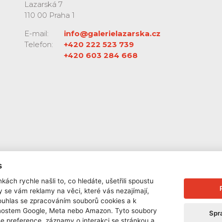
Lazarská 7
110 00 Praha 1
E-mail:
info@galerielazarska.cz
Telefon:
+420 222 523 739
+420 603 284 668
s
| Telefon: +420222523739, +420603284668, +420603284651 |
Nastavení cookies
|
kách rychle našli to, co hledáte, ušetřili spoustu
y se vám reklamy na věci, které vás nezajímají,
ouhlas se zpracováním souborů cookies a k
čnostem Google, Meta nebo Amazon. Tyto soubory
Spr
še preference, záznamy o interakci se stránkou a