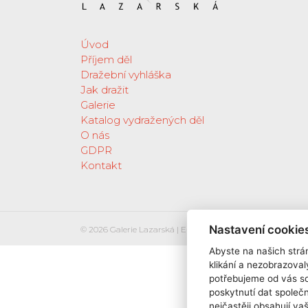
Úvod
Příjem děl
Dražební vyhláška
Jak dražit
Galerie
Katalog vydražených děl
O nás
GDPR
Kontakt
Nastavení cookie
© 2026 Galerie Lazarská | E-mail:
info@galerie-lazarska.cz
Abyste na našich strán
klikání a nezobrazoval
potřebujeme od vás s
poskytnutí dat spole
nejčastěji obsahují va