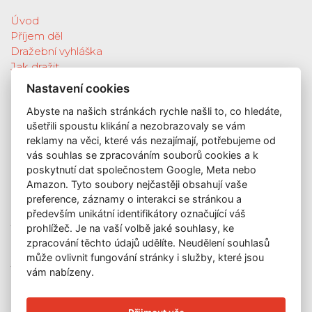
Úvod
Příjem děl
Dražební vyhláška
Jak dražit
Galerie
Nastavení cookies
Katalog vydražených děl
Abyste na našich stránkách rychle našli to, co hledáte,
O nás
ušetřili spoustu klikání a nezobrazovaly se vám
GDPR
reklamy na věci, které vás nezajímají, potřebujeme od
Kontakt
vás souhlas se zpracováním souborů cookies a k
KONTAKT
poskytnutí dat společnostem Google, Meta nebo
Amazon. Tyto soubory nejčastěji obsahují vaše
GALERIE LAZARSKÁ
preference, záznamy o interakci se stránkou a
Lazarská 7
především unikátní identifikátory označující váš
110 00 Praha 1
prohlížeč. Je na vaší volbě jaké souhlasy, ke
zpracování těchto údajů udělíte. Neudělení souhlasů
E-mail:
info@galerielazarska.cz
může ovlivnit fungování stránky i služby, které jsou
Telefon:
+420 222 523 739
vám nabízeny.
+420 603 284 668