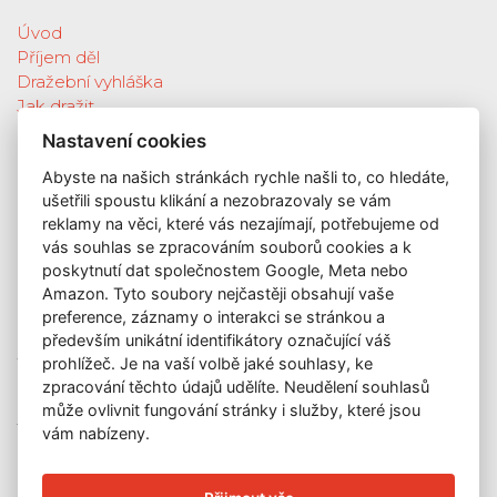
Úvod
Příjem děl
Dražební vyhláška
Jak dražit
Galerie
Nastavení cookies
Katalog vydražených děl
Abyste na našich stránkách rychle našli to, co hledáte,
O nás
ušetřili spoustu klikání a nezobrazovaly se vám
GDPR
reklamy na věci, které vás nezajímají, potřebujeme od
Kontakt
vás souhlas se zpracováním souborů cookies a k
KONTAKT
poskytnutí dat společnostem Google, Meta nebo
Amazon. Tyto soubory nejčastěji obsahují vaše
GALERIE LAZARSKÁ
preference, záznamy o interakci se stránkou a
Lazarská 7
především unikátní identifikátory označující váš
110 00 Praha 1
prohlížeč. Je na vaší volbě jaké souhlasy, ke
zpracování těchto údajů udělíte. Neudělení souhlasů
E-mail:
info@galerielazarska.cz
může ovlivnit fungování stránky i služby, které jsou
Telefon:
+420 222 523 739
vám nabízeny.
+420 603 284 668