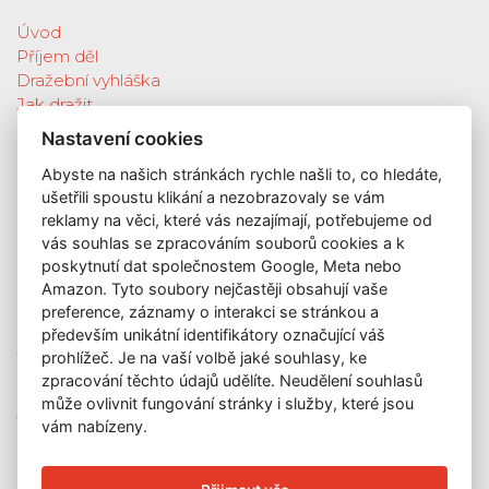
Úvod
Příjem děl
Dražební vyhláška
Jak dražit
Galerie
Nastavení cookies
Katalog vydražených děl
Abyste na našich stránkách rychle našli to, co hledáte,
O nás
ušetřili spoustu klikání a nezobrazovaly se vám
GDPR
reklamy na věci, které vás nezajímají, potřebujeme od
Kontakt
vás souhlas se zpracováním souborů cookies a k
KONTAKT
poskytnutí dat společnostem Google, Meta nebo
Amazon. Tyto soubory nejčastěji obsahují vaše
GALERIE LAZARSKÁ
preference, záznamy o interakci se stránkou a
Lazarská 7
především unikátní identifikátory označující váš
110 00 Praha 1
prohlížeč. Je na vaší volbě jaké souhlasy, ke
zpracování těchto údajů udělíte. Neudělení souhlasů
E-mail:
info@galerielazarska.cz
může ovlivnit fungování stránky i služby, které jsou
Telefon:
+420 222 523 739
vám nabízeny.
+420 603 284 668