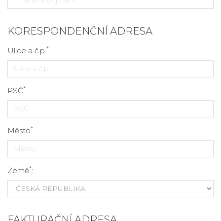
KORESPONDENČNÍ ADRESA
*
Ulice a č.p.
*
PSČ
*
Město
*
Země
:
FAKTURAČNÍ ADRESA