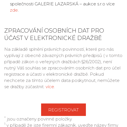
společnosti GALERIE LAZARSKÁ – aukce s.r.o více
zde
.
ZPRACOVÁNÍ OSOBNÍCH DAT PRO
ÚČAST V ELEKTRONICKÉ DRAŽBĚ
Na základě splnění právních povinností, které pro nás
vyplívají z obecně závazných právních předpisů ( v tomto
případě zákon o veřejných dražbách §26/2002), není
nutný Váš souhlas se zpracováním osobních dat pro účel
registrace a účasti v elektronické dražbě. Pokud
nechcete za tímto účelem data poskytnout, nemůžete
se dražby zúčastnit.
více
.
*
jsou označeny povinné položky
1
v případě že jste firemní zákazník, uveďte název firmy