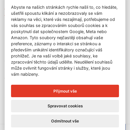
Nová díla
Abyste na našich stránkách rychle našli to, co hledáte,
Aktuální výstava
ušetřili spoustu klikání a nezobrazovaly se vám
Aukce
reklamy na věci, které vás nezajímají, potřebujeme od
O nás
vás souhlas se zpracováním souborů cookies a k
Kontakt
poskytnutí dat společnostem Google, Meta nebo
KONTAKT
Amazon. Tyto soubory nejčastěji obsahují vaše
preference, záznamy o interakci se stránkou a
GALERIE LAZARSKÁ
především unikátní identifikátory označující váš
prohlížeč. Je na vaší volbě jaké souhlasy, ke
Lazarská 7
zpracování těchto údajů udělíte. Neudělení souhlasů
110 00 Praha 1
může ovlivnit fungování stránky i služby, které jsou
E-mail:
info@galerielazarska.cz
vám nabízeny.
Telefon:
+420 222 523 739
+420 603 284 668
Přijmout vše
OTEVÍRACÍ DOBA
Spravovat cookies
Po – Pá:
10:00 – 12:00 | 13:00 – 18:00
Odmítnout vše