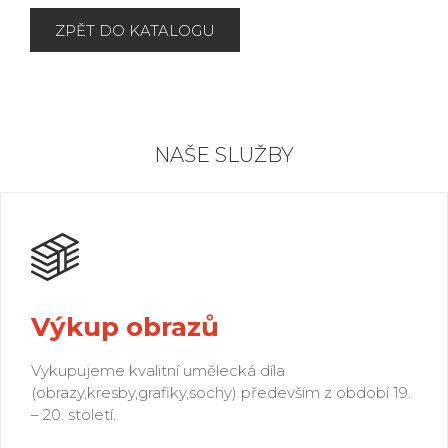
ZPĚT DO KATALOGU
NAŠE SLUŽBY
Výkup obrazů
Vykupujeme kvalitní umělecká díla
(obrazy,kresby,grafiky,sochy) především z období 19.
– 20. století.