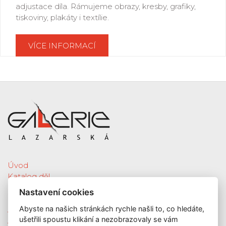
adjustace díla. Rámujeme obrazy, kresby, grafiky,
tiskoviny, plakáty i textílie.
VÍCE INFORMACÍ
Úvod
Katalog děl
Služby
Nastavení cookies
Nová díla
Abyste na našich stránkách rychle našli to, co hledáte,
Aktuální výstava
ušetřili spoustu klikání a nezobrazovaly se vám
Aukce