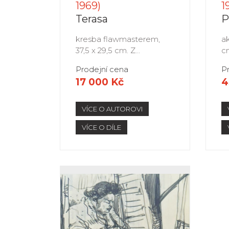
1969)
1
Terasa
P
kresba flawmasterem,
ak
37,5 x 29,5 cm. Z...
cm
Prodejní cena
P
17 000 Kč
4
VÍCE O AUTOROVI
VÍCE O DÍLE