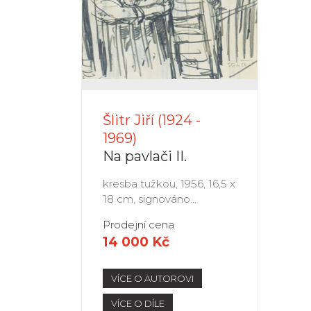
Šlitr Jiří (1924 -
1969)
Na pavlači II.
kresba tužkou, 1956, 16,5 x
18 cm, signováno...
Prodejní cena
14 000 Kč
VÍCE O AUTOROVI
VÍCE O DÍLE