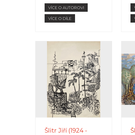
VÍCE O AUTOROVI
VÍCE O DÍLE
Šlitr Jiří (1924 -
Š