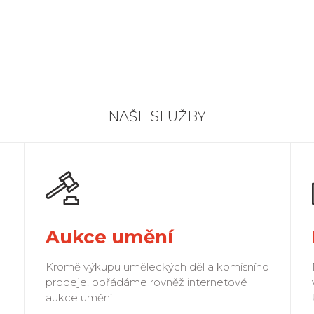
NAŠE SLUŽBY
Aukce umění
Kromě výkupu uměleckých děl a komisního
prodeje, pořádáme rovněž internetové
aukce umění.