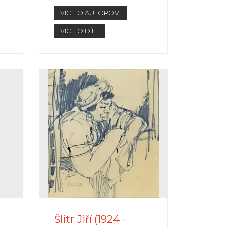
VÍCE O AUTOROVI
VÍCE O DÍLE
Šlitr Jiří (1924 -