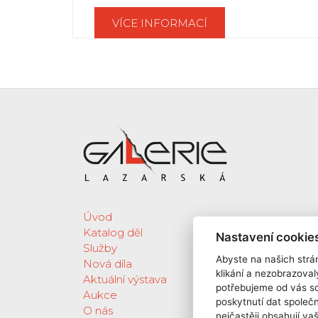
VÍCE INFORMACÍ
Úvod
Katalog děl
Nastavení cookie
Služby
Abyste na našich strán
Nová díla
klikání a nezobrazoval
Aktuální výstava
potřebujeme od vás s
Aukce
poskytnutí dat spole
O nás
nejčastěji obsahují va