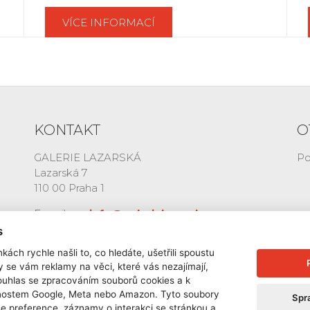
VÍCE INFORMACÍ
KONTAKT
O
GALERIE LAZARSKÁ
Po
Lazarská 7
110 00 Praha 1
E-mail:
info@galerielazarska.cz
Telefon:
+420 222 523 739
s
+420 603 284 668
kách rychle našli to, co hledáte, ušetřili spoustu
y se vám reklamy na věci, které vás nezajímají,
ouhlas se zpracováním souborů cookies a k
čnostem Google, Meta nebo Amazon. Tyto soubory
Spr
še preference, záznamy o interakci se stránkou a