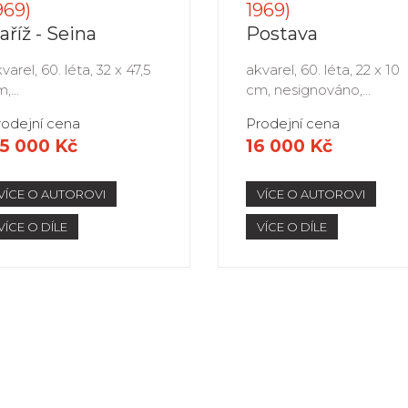
969)
1969)
aříž - Seina
Postava
varel, 60. léta, 32 x 47,5
akvarel, 60. léta, 22 x 10
,...
cm, nesignováno,...
rodejní cena
Prodejní cena
5 000 Kč
16 000 Kč
VÍCE O AUTOROVI
VÍCE O AUTOROVI
VÍCE O DÍLE
VÍCE O DÍLE