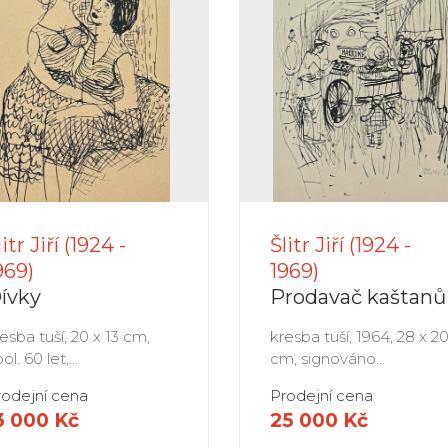
litr Jiří (1924 -
Šlitr Jiří (1924 -
969)
1969)
ívky
Prodavač kaštanů
esba tuší, 20 x 13 cm,
kresba tuší, 1964, 28 x 2
pol. 60 let,...
cm, signováno...
rodejní cena
Prodejní cena
3 000 Kč
25 000 Kč