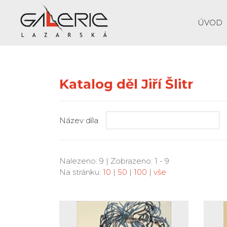
ÚVOD
Katalog děl Jiří Šlitr
Název díla
Nalezeno: 9 | Zobrazeno: 1 - 9
Na stránku:
10
|
50
|
100
|
vše