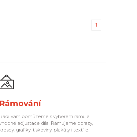
1
Rámování
Rádi Vám pomůžeme s výběrem rámu a
vhodné adjustace díla. Rámujeme obrazy,
kresby, grafiky, tiskoviny, plakáty i textílie.