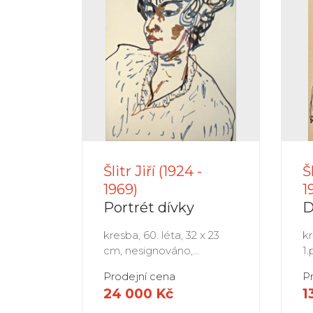
Šlitr Jiří (1924 -
Š
1969)
1
Portrét dívky
D
kresba, 60. léta, 32 x 23
kr
cm, nesignováno,...
1.
Prodejní cena
P
24 000 Kč
1