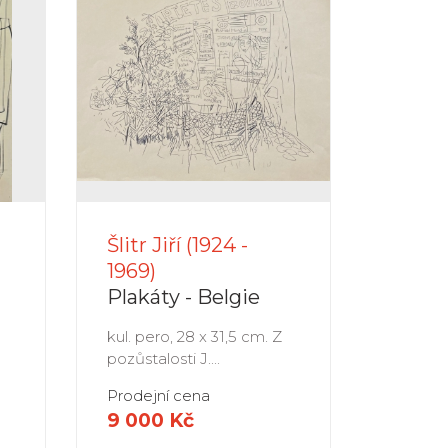
Šlitr Jiří (1924 -
1969)
Plakáty - Belgie
0
kul. pero, 28 x 31,5 cm. Z
pozůstalosti J....
Prodejní cena
9 000 Kč