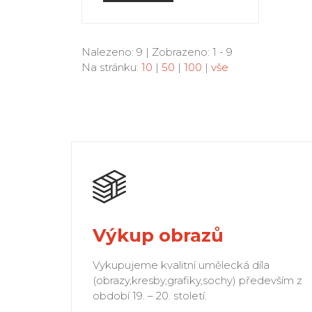
Nalezeno: 9 | Zobrazeno: 1 - 9
Na stránku:
10
|
50
|
100
|
vše
Výkup obrazů
Vykupujeme kvalitní umělecká díla
(obrazy,kresby,grafiky,sochy) především z
období 19. – 20. století.