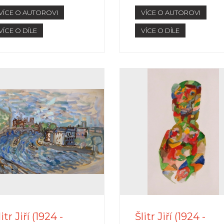
VÍCE O AUTOROVI
VÍCE O AUTOROVI
VÍCE O DÍLE
VÍCE O DÍLE
litr Jiří (1924 -
Šlitr Jiří (1924 -