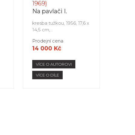
1969)
Na pavlači I.
kresba tužkou, 1956, 17,6 x
14,5 cm,...
Prodejní cena
14 000 Kč
VÍCE O AUTOROVI
VÍCE O DÍLE