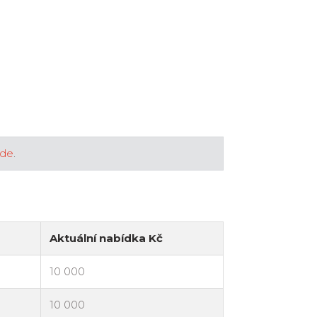
zde
.