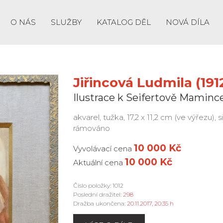
O NÁS
SLUŽBY
KATALOG DĚL
NOVÁ DÍLA
Jiřincová Ludmila (1912
Ilustrace k Seifertově Maminc
akvarel, tužka, 17,2 x 11,2 cm (ve výřezu), s
rámováno
10 000 Kč
Vyvolávací cena
10 000 Kč
Aktuální cena
Číslo položky: 1012
Poslední dražitel:
298
Dražba ukončena:
20.11.2017, 20:35 h