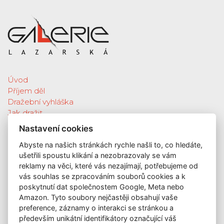
Úvod
Příjem děl
Dražební vyhláška
Jak dražit
Galerie
Nastavení cookies
Katalog vydražených děl
Abyste na našich stránkách rychle našli to, co hledáte,
O nás
ušetřili spoustu klikání a nezobrazovaly se vám
GDPR
reklamy na věci, které vás nezajímají, potřebujeme od
Kontakt
vás souhlas se zpracováním souborů cookies a k
KONTAKT
poskytnutí dat společnostem Google, Meta nebo
Amazon. Tyto soubory nejčastěji obsahují vaše
GALERIE LAZARSKÁ
preference, záznamy o interakci se stránkou a
Lazarská 7
především unikátní identifikátory označující váš