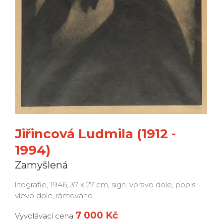
Jiřincová Ludmila (1912 -
1994)
Zamyšlená
litografie, 1946, 37 x 27 cm, sign. vpravo dole, popis
vlevo dole, rámováno
7 000 Kč
Vyvolávací cena