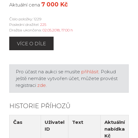
7 000 Kč
Aktuální cena
Číslo položky: 1229
Poslední dražitel:
225
Dražba ukončena:
02.05.2018, 17:00 h
VÍCE O DÍLE
Pro účast na aukci se musíte
přihlásit
. Pokud
ještě nemáte vytvořen účet, můžete provést
registraci
zde
.
HISTORIE PŘÍHOZŮ