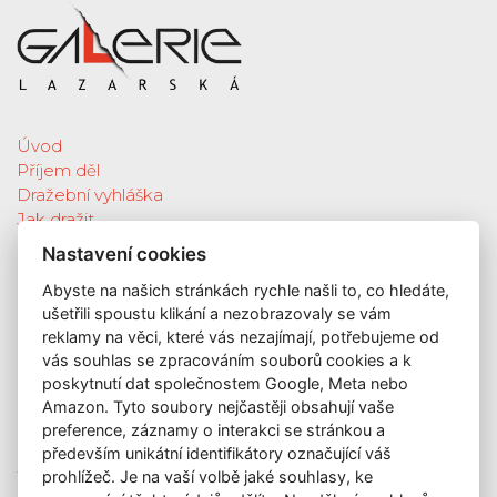
Úvod
Příjem děl
Dražební vyhláška
Jak dražit
Galerie
Nastavení cookies
Katalog vydražených děl
Abyste na našich stránkách rychle našli to, co hledáte,
O nás
ušetřili spoustu klikání a nezobrazovaly se vám
GDPR
reklamy na věci, které vás nezajímají, potřebujeme od
Kontakt
vás souhlas se zpracováním souborů cookies a k
KONTAKT
poskytnutí dat společnostem Google, Meta nebo
Amazon. Tyto soubory nejčastěji obsahují vaše
GALERIE LAZARSKÁ
preference, záznamy o interakci se stránkou a
Lazarská 7
především unikátní identifikátory označující váš
prohlížeč. Je na vaší volbě jaké souhlasy, ke
110 00 Praha 1