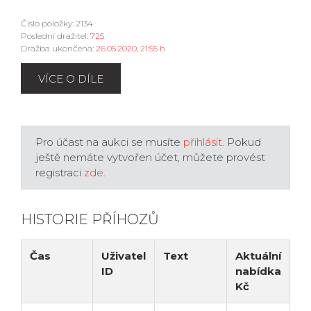
Číslo položky: 2134
Poslední dražitel:
725
Dražba ukončena:
26.05.2020, 21:55 h
VÍCE O DÍLE
Pro účast na aukci se musíte
přihlásit
. Pokud
ještě nemáte vytvořen účet, můžete provést
registraci
zde
.
HISTORIE PŘÍHOZŮ