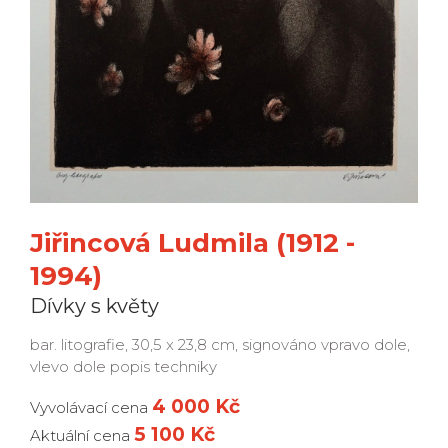
Jiřincová Ludmila (1912 -
1994)
Dívky s květy
bar. litografie, 30,5 x 23,8 cm, signováno vpravo dole,
vlevo dole popis techniky
4 000 Kč
Vyvolávací cena
5 100 Kč
Aktuální cena