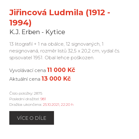
Jiřincová Ludmila (1912 -
1994)
K.J. Erben - Kytice
13 litografií + 1 na obálce, 12 signovaných, 1
nesignovaná, rozměr listů 32,5 x 20,2 cm, vydal čs.
spisovatel 1951. Obal lehce poškozen.
11 000 Kč
Vyvolávací cena
13 000 Kč
Aktuální cena
Číslo položky: 2875
Poslední dražitel:
981
Dražba ukončena:
25.10.2021, 22:20 h
VÍCE O DÍLE