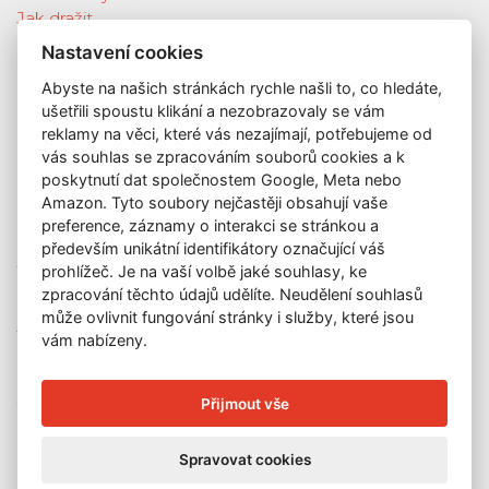
Jak dražit
Galerie
Nastavení cookies
Katalog vydražených děl
Abyste na našich stránkách rychle našli to, co hledáte,
O nás
ušetřili spoustu klikání a nezobrazovaly se vám
GDPR
reklamy na věci, které vás nezajímají, potřebujeme od
Kontakt
vás souhlas se zpracováním souborů cookies a k
KONTAKT
poskytnutí dat společnostem Google, Meta nebo
Amazon. Tyto soubory nejčastěji obsahují vaše
GALERIE LAZARSKÁ
preference, záznamy o interakci se stránkou a
Lazarská 7
především unikátní identifikátory označující váš
prohlížeč. Je na vaší volbě jaké souhlasy, ke
110 00 Praha 1
zpracování těchto údajů udělíte. Neudělení souhlasů
E-mail:
info@galerielazarska.cz
může ovlivnit fungování stránky i služby, které jsou
Telefon:
+420 222 523 739
vám nabízeny.
+420 603 284 668
OTEVÍRACÍ DOBA
Přijmout vše
Po – Pá:
10:00 – 12:00 | 13:00 – 18:00
Spravovat cookies