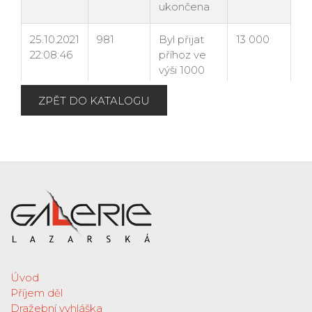
ZPĚT DO KATALOGU
Úvod
Příjem děl
Dražební vyhláška