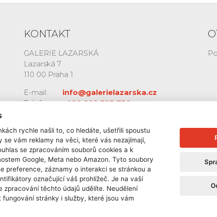
KONTAKT
O
GALERIE LAZARSKÁ
Po
Lazarská 7
110 00 Praha 1
E-mail:
info@galerielazarska.cz
Telefon:
+420 222 523 739
+420 603 284 668
s
kách rychle našli to, co hledáte, ušetřili spoustu
y se vám reklamy na věci, které vás nezajímají,
ouhlas se zpracováním souborů cookies a k
čnostem Google, Meta nebo Amazon. Tyto soubory
Spr
še preference, záznamy o interakci se stránkou a
ntifikátory označující váš prohlížeč. Je na vaší
O
e zpracování těchto údajů udělíte. Neudělení
 fungování stránky i služby, které jsou vám