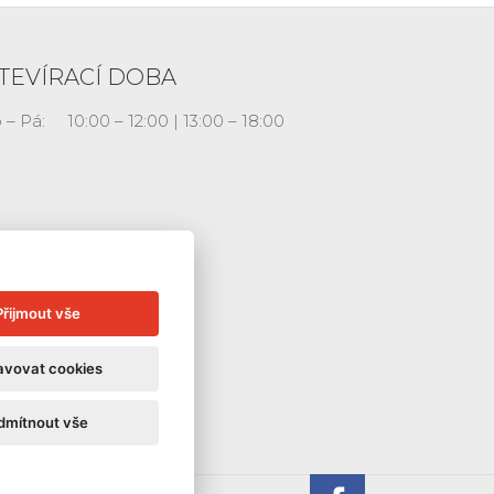
TEVÍRACÍ DOBA
 – Pá:
10:00 – 12:00 | 13:00 – 18:00
Přijmout vše
avovat cookies
dmítnout vše
Galerie La