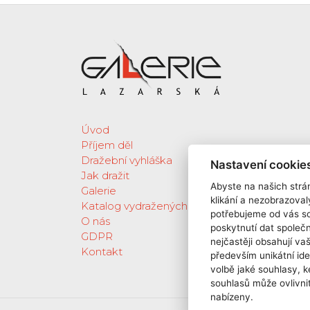
Úvod
Příjem děl
Dražební vyhláška
Nastavení cookie
Jak dražit
Abyste na našich strán
Galerie
klikání a nezobrazoval
Katalog vydražených děl
potřebujeme od vás s
O nás
poskytnutí dat spole
GDPR
nejčastěji obsahují va
Kontakt
především unikátní ide
volbě jaké souhlasy, k
souhlasů může ovlivnit
nabízeny.